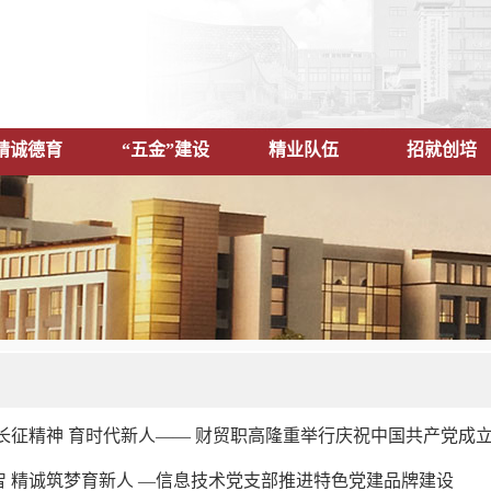
精诚德育
“五金”建设
精业队伍
招就创培
长征精神 育时代新人—— 财贸职高隆重举行庆祝中国共产党成立
智 精诚筑梦育新人 —信息技术党支部推进特色党建品牌建设