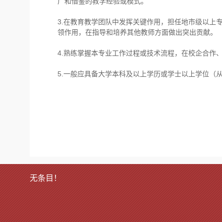
广和借鉴的教学经验或模式。
3.在教育教学团队中发挥关键作用，担任地市级以上
领作用，在指导和培养其他教师方面做出突出贡献。
4.熟练掌握本专业工作过程或技术流程，在校企合作
5.一般应具备大学本科及以上学历或学士以上学位（
无条目！